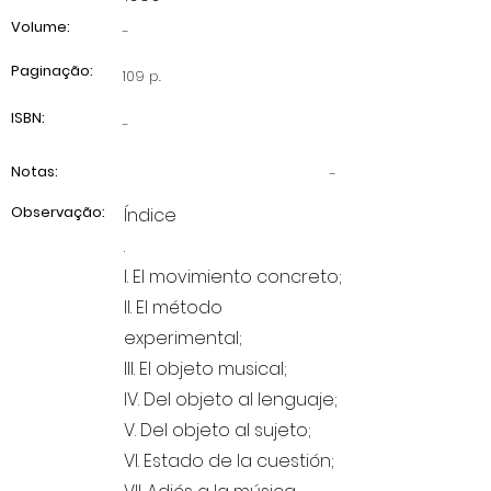
Volume:
-
Paginação:
109 p.
ISBN:
-
Notas:
-
Observação:
Índice
.
I. El movimiento concreto;
II. El método
experimental;
III. El objeto musical;
IV. Del objeto al lenguaje;
V. Del objeto al sujeto;
VI. Estado de la cuestión;