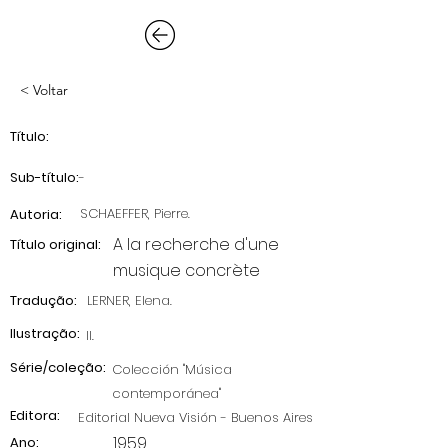
< Voltar
Título:
Sub-título:
-
SCHAEFFER, Pierre.
Autoria:
A la recherche d'une
Título original:
musique concrète
Tradução:
LERNER, Elena.
Ilustração:
II.
Série/coleção:
Colección "Música
contemporánea"
Editora:
Editorial Nueva Visión - Buenos Aires
1959
Ano: