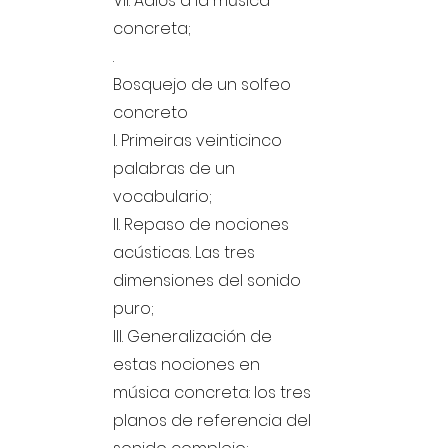
VII. Adiós a la música
concreta;
.
Bosquejo de un solfeo
concreto
I. Primeiras veinticinco
palabras de un
vocabulario;
II. Repaso de nociones
acústicas. Las tres
dimensiones del sonido
puro;
III. Generalización de
estas nociones en
música concreta: los tres
planos de referencia del