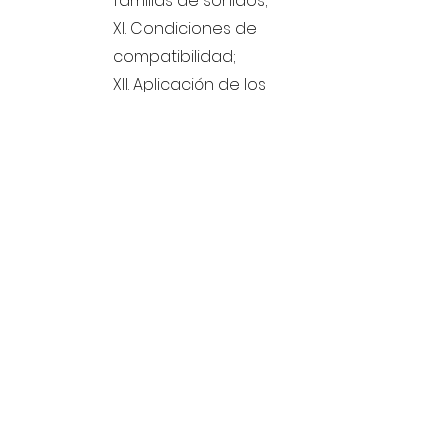
familias de sonidos;
XI. Condiciones de
compatibilidad;
XII. Aplicación de los
criterios de clasificación
en música concreta;
XIII. Técnica de la
clasificación.
Índice
Inclui:
Fundo ou Arquivo:
Data de
catalogação:
Quem catalogou:
Arquivo Isis Mendes Moreira
IMM
30/06/2026