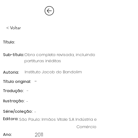
< Voltar
Título:
Sub-título:
Obra completa revisada, incluindo
partituras inéditas
Instituto Jacob do Bandolim
Autoria:
-
Título original:
Tradução:
-
Ilustração:
-
Série/coleção:
-
Editora:
São Paulo: Irmãos Vitale S.A Indústria e
Comércio
2011
Ano: