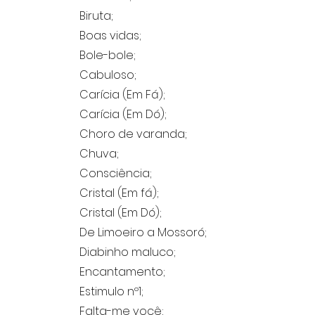
Biruta;
Boas vidas;
Bole-bole;
Cabuloso;
Carícia (Em Fá);
Carícia (Em Dó);
Choro de varanda;
Chuva;
Consciência;
Cristal (Em fá);
Cristal (Em Dó);
De Limoeiro a Mossoró;
Diabinho maluco;
Encantamento;
Estimulo nº1;
Falta-me você;