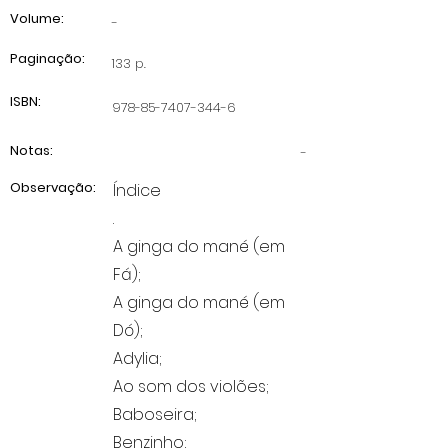
Volume:
-
Paginação:
133 p.
ISBN:
978-85-7407-344-6
Notas:
-
Observação:
Índice
.
A ginga do mané (em
Fá);
A ginga do mané (em
Dó);
Adylia;
Ao som dos violões;
Baboseira;
Benzinho;