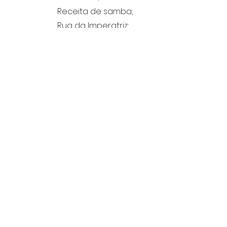
Receita de samba;
Rua da Imperatriz;
Saliente;
Salões imperiais;
Sapeca;
Se alguém sofreu;
Tatibitate;
Ternura;
Toca pro pau;
Vale tudo;
Valsa;
Velhos amigos.
-
Inclui:
Fundo ou Arquivo:
Data de