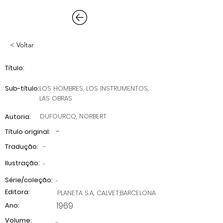
< Voltar
Título:
Sub-título:
LOS HOMBRES, LOS INSTRUMENTOS,
LAS OBRAS
DUFOURCQ, NORBERT
Autoria:
-
Título original:
Tradução:
-
Ilustração:
-
Série/coleção:
-
Editora:
PLANETA S.A, CALVET;BARCELONA
1969
Ano:
Volume:
-