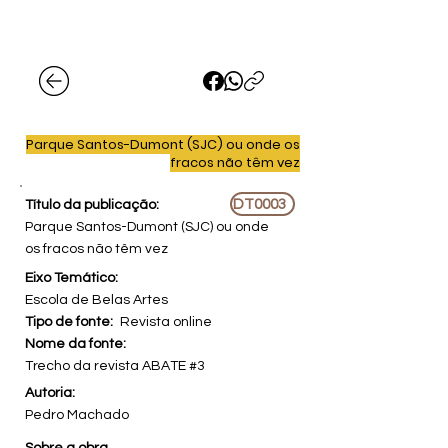
Parque Santos-Dumont (SJC) ou onde os
fracos não têm vez
DT0003
Título da publicação:
Parque Santos-Dumont (SJC) ou onde
os fracos não têm vez
Eixo Temático:
Escola de Belas Artes
Tipo de fonte:
Revista online
Nome da fonte:
Trecho da revista ABATE #3
Autoria:
Pedro Machado