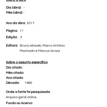
Sobre a obra
Dia (obra):
-
Mês (obra):
-
Ano da obra:
2017
Página:
11
Edição:
3
Editora:
Bruno Ishisaki, Marco Antônio
Machado e Marcus Groza
Sobre o assunto específico
Dia citado :
Mês citado:
Ano citado:
Década:
1960
Onde a fonte foi pesquisada:
Arquivo geral online
Fundo ou Acervo: