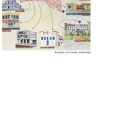
​Ilustração: Luiz Ferreira |
@
oluiztrador
Este projeto foi desenvolvido pelo CDM SJC para
preservação de memória e auxílio à pesquisa, em
acordo com a Lei Geral de Proteção de Dados Pessoais
(Lei nº 13.709/2018, Artigo 7º) que dispõe sobre a
utilização para estudos por órgão de pesquisa. A
equipe realizou todos os esforços para identificar e
creditar todas as imagens e obras, e se mantém à
disposição para acrescentar (ou retirar) informações
mediante solicitação por email
(
cdmsaojose@gmail.com
)