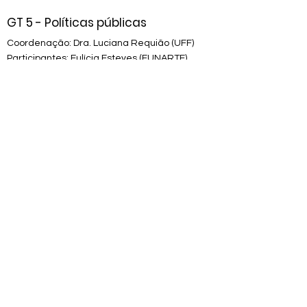
GT 5 - Políticas públicas
Coordenação: Dra. Luciana Requião (UFF)
Participantes: Eulícia Esteves (FUNARTE),
Joelma Ismael (FUNARTE), Maya Suemi
(UERJ), Lílian Silva (UFAL)
Buscará sistematizar dados acerca das
políticas existentes, bem como as
dificuldades para a participação em tais
políticas daqueles (as) que têm proposto
projetos voltados a acervos musicais. Deverá
propor ainda caminhos para a construção de
políticas públicas junto aos poderes federal,
estadual e municipal e caminhos que
viabilizem uma participação mais efetiva dos
custodiadores de acervos.
​Reunião
: 13/08