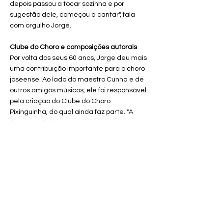
depois passou a tocar sozinha e por
sugestão dele, começou a cantar", fala
com orgulho Jorge.
Clube do Choro e composições autorais
Por volta dos seus 60 anos, Jorge deu mais
uma contribuição importante para o choro
joseense. Ao lado do maestro Cunha e de
outros amigos músicos, ele foi responsável
pela criação do Clube do Choro
Pixinguinha, do qual ainda faz parte. "A
formação inicial do clube era o maestro,
eu, o Ditinho e o Ivan", relembra Jorge.
É dessa época também a maioria das
suas composições que, segundo ele,
surgiram naturalmente. "Eu não me
programava para compor, as canções iam
surgindo por acaso, entre um acorde e
outro, por inspiração. A mesma inspiração
que muitas vezes me ajudou na profissão