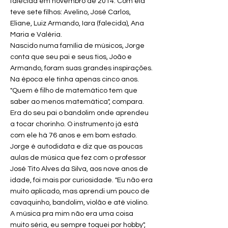
falecida em novembro de 2014. Com ela
teve sete filhos: Avelino, José Carlos,
Eliane, Luiz Armando, Iara (falecida), Ana
Maria e Valéria.
Nascido numa família de músicos, Jorge
conta que seu pai e seus tios, João e
Armando, foram suas grandes inspirações.
Na época ele tinha apenas cinco anos.
"Quem é filho de matemático tem que
saber ao menos matemática", compara.
Era do seu pai o bandolim onde aprendeu
a tocar chorinho. O instrumento já está
com ele há 76 anos e em bom estado.
Jorge é autodidata e diz que as poucas
aulas de música que fez com o professor
José Tito Alves da Silva, aos nove anos de
idade, foi mais por curiosidade. "Eu não era
muito aplicado, mas aprendi um pouco de
cavaquinho, bandolim, violão e até violino.
A música pra mim não era uma coisa
muito séria, eu sempre toquei por hobby",