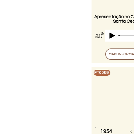
Apresentação no C
Santa Cecí
MAIS INFORM
FT0069
1954