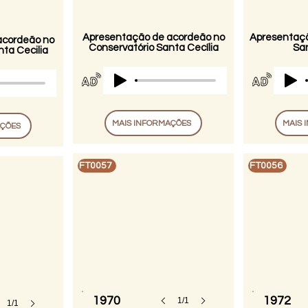
Apresentação de acordeão no
Apresentaçã
acordeão no
Conservatório Santa Cecília
San
ta Cecilia
MAIS INFORMAÇÕES
MAIS 
AÇÕES
FT0057
FT0056
1970
1972
1/1
1/1