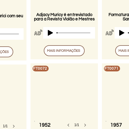
Adjacy Muricy é entrevistado
Formatura
rici com seu
para a Revista Violão e Mestres
San
MAIS INFORMAÇÕES
MAIS 
AÇÕES
FT0072
FT0071
1952
1957
1/1
1/1