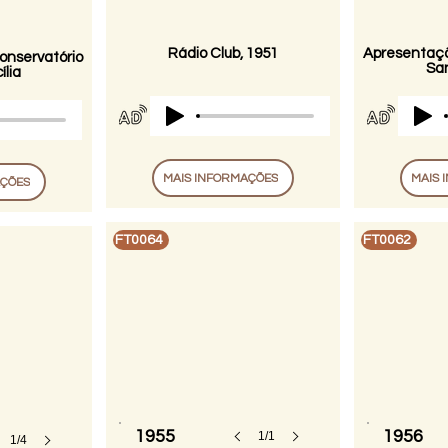
Rádio Club, 1951
Apresentaçã
onservatório
San
lia
MAIS INFORMAÇÕES
MAIS 
AÇÕES
FT0064
FT0062
1955
1956
1/1
1/4