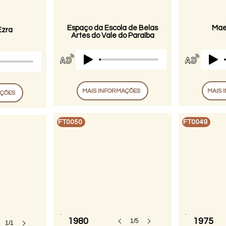
Espaço da Escola de Belas
Mae
Ezra
Artes do Vale do Paraíba
MAIS INFORMAÇÕES
MAIS 
AÇÕES
FT0050
FT0049
1980
1975
1/5
1/1