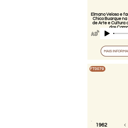
Elmano Veloso e fa
Chico Buarque na
de Arte e Cultura 
dos Camp
MAIS INFORM
FT0079
1962