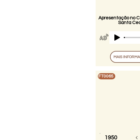
Apresentação no C
Santa Cecí
MAIS INFORM
FT0065
1950