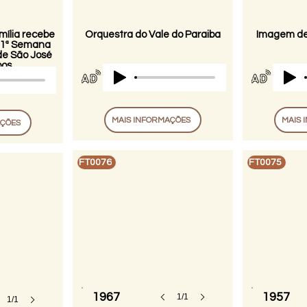
mília recebe
Orquestra do Vale do Paraiba
Imagem de
 1ª Semana
de São José
os
MAIS INFORMAÇÕES
MAIS 
AÇÕES
FT0076
FT0075
1967
1957
1/1
1/1