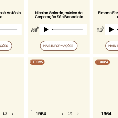
osé Antônio
Nicolao Galardo, músico da
Elmano Ferr
ha
Corporação São Benedicto
AÇÕES
MAIS INFORMAÇÕES
MAIS 
FT0085
FT0084
1964
1964
1/2
1/2