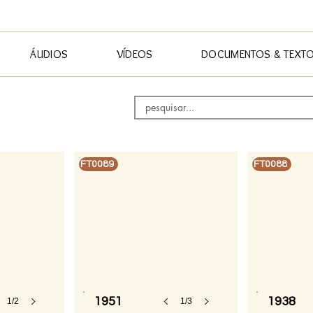
ÁUDIOS
VÍDEOS
DOCUMENTOS & TEXT
FT0089
FT0088
1951
1938
1/2
1/3