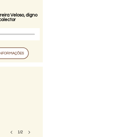
eira Veloso, digno
colector
INFORMAÇÕES
1/2