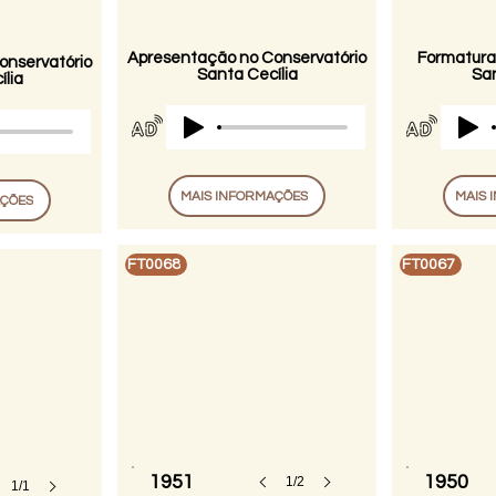
Apresentação no Conservatório
Formatura
onservatório
Santa Cecília
San
lia
MAIS INFORMAÇÕES
MAIS 
AÇÕES
FT0068
FT0067
1951
1950
1/2
1/1