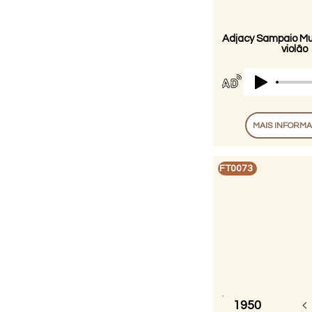
Adjacy Sampaio Mu
violão
MAIS INFORM
FT0073
1950