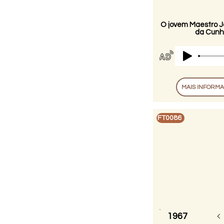
O jovem Maestro J
da Cun
MAIS INFORM
FT0086
1967