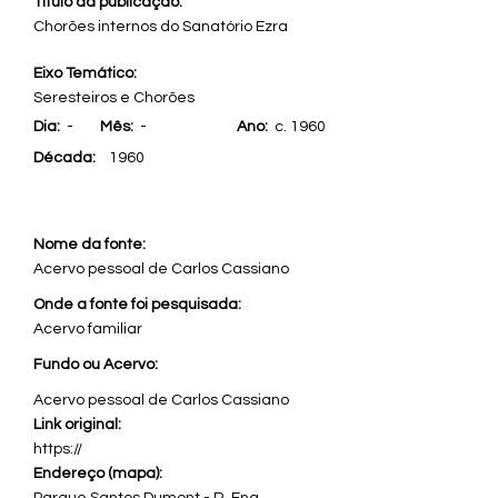
Título da publicação:
Chorões internos do Sanatório Ezra
Eixo Temático:
Seresteiros e Chorões
Dia:
-
Mês:
-
Ano:
c. 1960
Década:
1960
Nome da fonte:
Acervo pessoal de Carlos Cassiano
Onde a fonte foi pesquisada:
Acervo familiar
Fundo ou Acervo:
Acervo pessoal de Carlos Cassiano
Link original:
https://
Endereço (mapa):