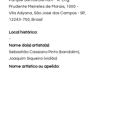
Parque Santos Dumont - R. Eng.
Prudente Meireles de Morais, 1000 -
Vila Adyana, São José dos Campos - SP,
12243-750
, Brasil
Local histórico:
-
Nome do(s) artista(s):
Sebastião Cassiano Pinto (bandolim),
Joaquim Siqueira (violão)
Nome artístico ou apelido:
Função do(s) artista(s):
Intérpretes
Instrumento musical:
Violões, bandolim, pandeiro e afoxé
Nome do grupo artístico: