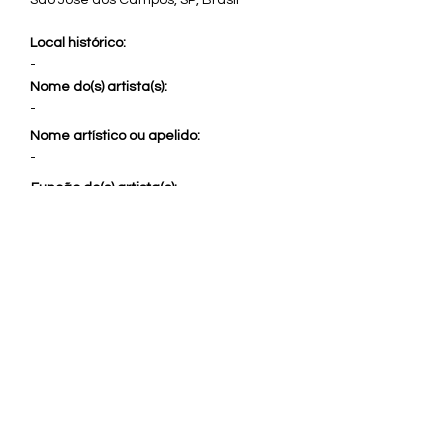
São José dos Campos, SP, Brasil
Local histórico:
-
Nome do(s) artista(s):
-
Nome artístico ou apelido:
-
Função do(s) artista(s):
coralistas, regente
Instrumento musical:
voz
Nome do grupo artístico:
Madrigal MusicaViva
Tags:
#merybassi #coral #canto