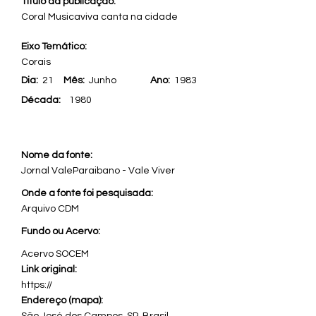
Título da publicação:
Coral Musicaviva canta na cidade
Eixo Temático:
Corais
Dia:
21
Mês:
Junho
Ano:
1983
Década:
1980
Nome da fonte:
Jornal ValeParaibano - Vale Viver
Onde a fonte foi pesquisada:
Arquivo CDM
Fundo ou Acervo:
Acervo SOCEM
Link original:
https://
Endereço (mapa):