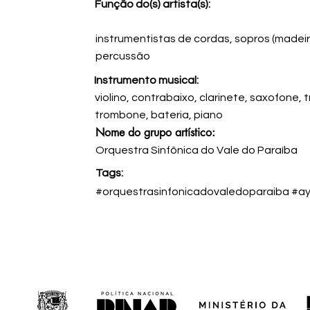
Função do(s) artista(s):
instrumentistas de cordas, sopros (madeir
percussão
Instrumento musical:
violino, contrabaixo, clarinete, saxofone,
trombone, bateria, piano
Nome do grupo artístico:
Orquestra Sinfônica do Vale do Paraíba
Tags:
#orquestrasinfonicadovaledoparaiba #ay