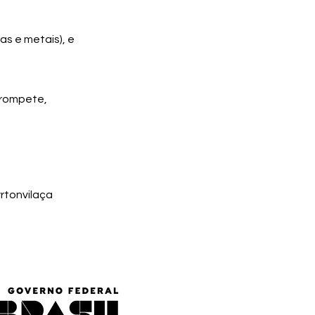
as e metais), e
 trompete,
rtonvilaça