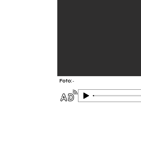
Foto:
-
Audiodescrição