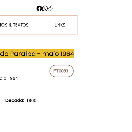
OS & TEXTOS
LINKS
 do Paraíba - maio 1964
FT0083
maio 1964
Década:
1960