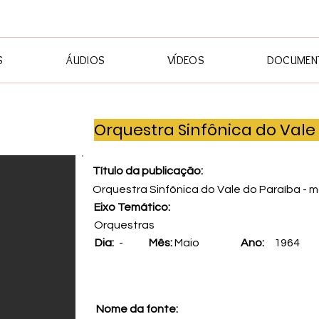
S
ÁUDIOS
VÍDEOS
DOCUMENT
Orquestra Sinfônica do Vale
Título da publicação:
Orquestra Sinfônica do Vale do Paraíba - 
Eixo Temático:
Orquestras
Dia:
-
Mês:
Maio
Ano:
1964
Nome da fonte: