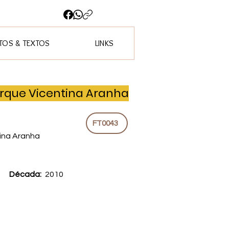
OS & TEXTOS
LINKS
arque Vicentina Aranha
FT0043
tina Aranha
Década:
2010