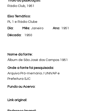
Título da publicação:
Rádio Club, 1951
Eixo Temático:
PL 1 e Rádio Clube
Dia:
Mês:
Janeiro
Ano:
1951
Década:
1950
Nome da fonte:
Álbum de São José dos Campos 1951
Onde a fonte foi pesquisada:
Arquivo Pró-memória / UNIVAP e
Prefeitura SJC
Fundo ou Acervo:
Link original: