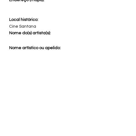
Endereço (mapa):
Local histórico:
Cine Santana
Nome do(s) artista(s):
Nome artístico ou apelido:
Função do(s) artista(s):
Instrumento musical:
Nome do grupo artístico:
Tags: