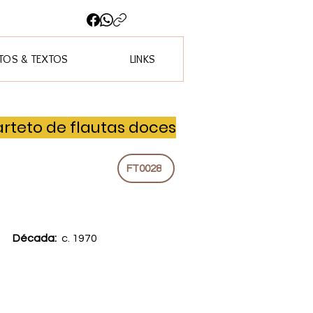
OS & TEXTOS
LINKS
rteto de flautas doces
FT0028
Década:
c. 1970