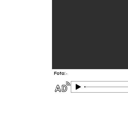
Foto:
-
Audiodescrição