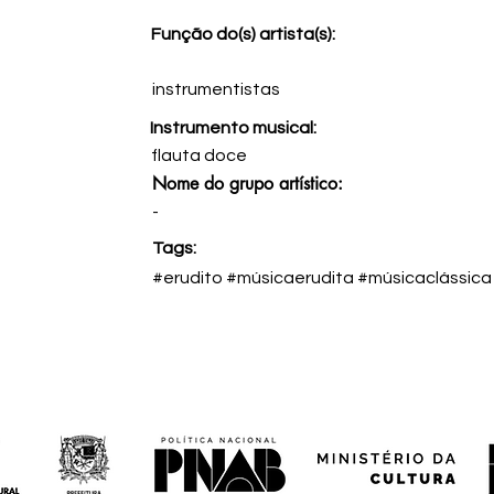
Função do(s) artista(s):
instrumentistas
Instrumento musical:
flauta doce
Nome do grupo artístico:
-
Tags:
#erudito #músicaerudita #músicaclássica