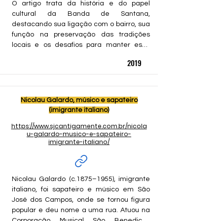
O artigo trata da história e do papel 
cultural da Banda de Santana, 
destacando sua ligação com o bairro, sua 
função na preservação das tradições 
locais e os desafios para manter essa 
memória por meio de políticas de 
2019
educação patrimonial.
Nicolau Galardo, músico e sapateiro
(imigrante italiano)
https://www.sjcantigamente.com.br/nicola
u-galardo-musico-e-sapateiro-
imigrante-italiano/
Nicolau Galardo (c.1875–1955), imigrante 
italiano, foi sapateiro e músico em São 
José dos Campos, onde se tornou figura 
popular e deu nome a uma rua. Atuou na 
Corporação Musical São Benedicto, 