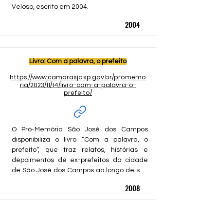
Veloso, escrito em 2004.
2004
Livro: Com a palavra, o prefeito
https://www.camarasjc.sp.gov.br/promemo
ria/2023/11/14/livro-com-a-palavra-o-
prefeito/
O Pró-Memória São José dos Campos 
disponibiliza o livro “Com a palavra, o 
prefeito”, que traz relatos, histórias e 
depoimentos de ex-prefeitos da cidade 
de São José dos Campos ao longo de sua 
história.
2008