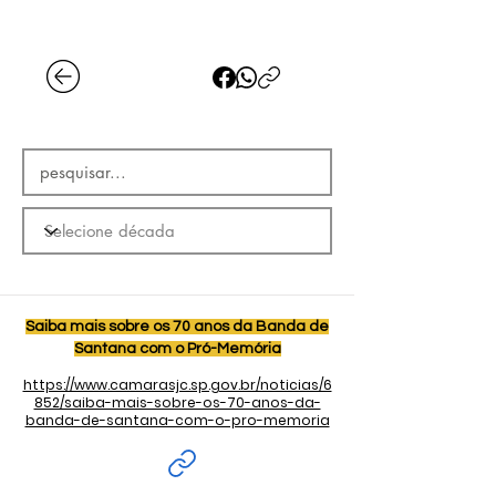
Saiba mais sobre os 70 anos da Banda de
Santana com o Pró-Memória
https://www.camarasjc.sp.gov.br/noticias/6
852/saiba-mais-sobre-os-70-anos-da-
banda-de-santana-com-o-pro-memoria