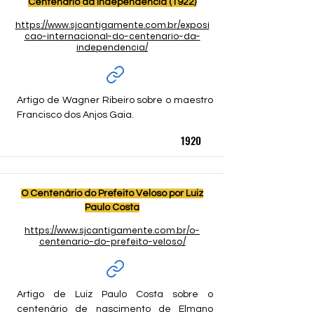
Centenário da Independência (1922)
https://www.sjcantigamente.com.br/exposi
É uma simples homenagem que podemos 
cao-internacional-do-centenario-da-
fazer à mais bela profissão da 
independencia/
comunicação, porque o rádio é a escola 
da comunicação.
Artigo de Wagner Ribeiro sobre o maestro 
Francisco dos Anjos Gaia.
1920
O Centenário do Prefeito Veloso por Luiz
Paulo Costa
https://www.sjcantigamente.com.br/o-
centenario-do-prefeito-veloso/
Artigo de Luiz Paulo Costa sobre o 
centenário de nascimento de Elmano 