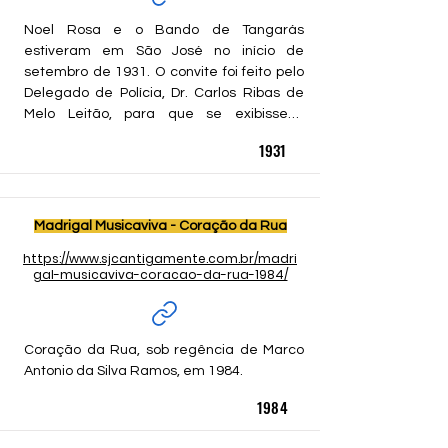
dele a paixão: dois aprenderam piano, um 
violino e o outro violoncelo.

Noel Rosa e o Bando de Tangarás 
Introvertido e sério, também gostava de 
estiveram em São José no início de 
fazer pinturas abstratas. Expôs e vendeu 
setembro de 1931. O convite foi feito pelo 
alguns quadros.

Delegado de Polícia, Dr. Carlos Ribas de 
Morreu no domingo passado, aos 77, 
Melo Leitão, para que se exibissem, 
devido a um câncer. Teve cinco netos - 
graciosamente, em benefício da Santa 
1931
uma delas toca piano.
Casa de Misericórdia. Eles realizaram 
alguns “shows”, culminando com uma noite 
de gala no Teatro da Cidade (no mesmo 
prédio onde hoje se encontra instalada a 
Madrigal Musicaviva - Coração da Rua
Biblioteca Pública Municipal “Cassiano 
https://www.sjcantigamente.com.br/madri
Ricardo”), na data histórica de 7 de 
gal-musicaviva-coracao-da-rua-1984/
Setembro.

Por Wagner Ribeiro
Coração da Rua, sob regência de Marco 
Antonio da Silva Ramos, em 1984.
1984