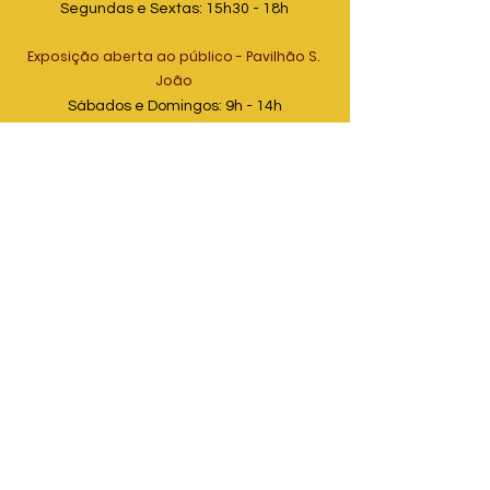
Segundas e Sextas: 15h30 - 18h
Exposição aberta ao público - Pavilhão S.
João
Sábados e Domingos: 9h - 14h
cdmsaojose@gmail.com
©2023 por Centro de Documentação Musical SJC.
Este site foi desenvolvido pelo CDM SJC para preservação
de memória e auxílio à pesquisa, em acordo com a Lei
Geral de Proteção de Dados Pessoais (Lei nº 13.709/2018,
Artigo 7º) que dispõe sobre a utilização para estudos por
órgão de pesquisa.