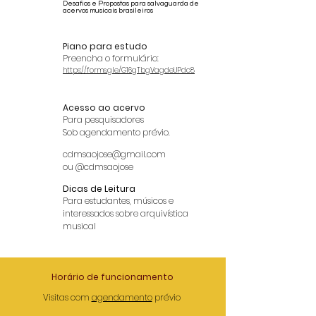
Desafios e Propostas para salvaguarda de
acervos musicais brasileiros
Piano para estudo
Preencha o formulário:
https://forms.gle/G16gTbgVagdeUPdc8
Acesso ao acervo
Para pesquisadores
Sob agendamento prévio.
cdmsaojose@gmail.com
ou @cdmsaojose
Dicas de Leitura
Para estudantes, músicos e
interessados sobre arquivística
musical
Horário de funcionamento
Visitas com
agendamento
prévio