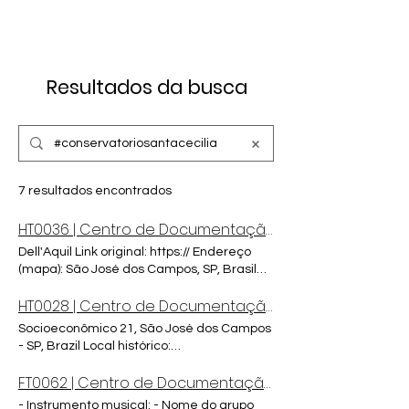
Resultados da busca
7 resultados encontrados
HT0036 | Centro de Documentação Musical SJC
Dell'Aquil Link original: https:// Endereço
(mapa): São José dos Campos, SP, Brasil
Local histórico: #
conservatoriosantacecilia
HT0028 | Centro de Documentação Musical SJC
artístico ou apelido: - Função do(s)
artista(s): - Instrumento musical: - Nome do
Socioeconômico 21, São José dos Campos
grupo artístico: Tags:
- SP, Brazil Local histórico:
#
conservatoriosantacecilia
#
conservatoriosantacecilia
Nome
FT0062 | Centro de Documentação Musical SJC
Instrumento musical: piano Nome do grupo
artístico: Tags: #erudito #musicaerudita
- Instrumento musical: - Nome do grupo