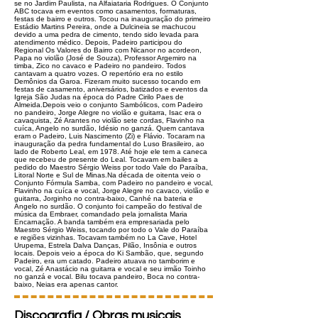
se no Jardim Paulista, na Alfaiataria Rodrigues. O Conjunto
ABC tocava em eventos como casamentos, formaturas,
festas de bairro e outros. Tocou na inauguração do primeiro
Estádio Martins Pereira, onde a Dulcineia se machucou
devido a uma pedra de cimento, tendo sido levada para
atendimento médico. Depois, Padeiro participou do
Regional Os Valores do Bairro com Nicanor no acordeon,
Papa no violão (José de Souza), Professor Argemiro na
timba, Zico no cavaco e Padeiro no pandeiro. Todos
cantavam a quatro vozes. O repertório era no estilo
Demônios da Garoa. Fizeram muito sucesso tocando em
festas de casamento, aniversários, batizados e eventos da
Igreja São Judas na época do Padre Cirilo Paes de
Almeida. ​​Depois veio o conjunto Sambólicos, com Padeiro
no pandeiro, Jorge Alegre no violão e guitarra, Isac era o
cavaquista, Zé Arantes no violão sete cordas, Flavinho na
cuíca, Angelo no surdão, Idésio no ganzá. Quem cantava
eram o Padeiro, Luis Nascimento (Zi) e Flávio. Tocaram na
inauguração da pedra fundamental do Luso Brasileiro, ao
lado de Roberto Leal, em 1978. Até hoje ele tem a caneca
que recebeu de presente do Leal. Tocavam em bailes a
pedido do Maestro Sérgio Weiss por todo Vale do Paraíba,
Litoral Norte e Sul de Minas. ​ Na década de oitenta veio o
Conjunto Fórmula Samba, com Padeiro no pandeiro e vocal,
Flavinho na cuíca e vocal, Jorge Alegre no cavaco, violão e
guitarra, Jorginho no contra-baixo, Canhé na bateria e
Angelo no surdão. O conjunto foi campeão do festival de
música da Embraer, comandado pela jornalista Maria
Encarnação. A banda também era empresariada pelo
Maestro Sérgio Weiss, tocando por todo o Vale do Paraíba
e regiões vizinhas. Tocavam também no La Cave, Hotel
Urupema, Estrela Dalva Danças, Pilão, Insônia e outros
locais. Depois veio a época do Ki Sambão, que, segundo
Padeiro, era um catado. Padeiro atuava no tamborim e
vocal, Zé Anastácio na guitarra e vocal e seu irmão Toinho
no ganzá e vocal. Bilu tocava pandeiro, Boca no contra-
baixo, Neias era apenas cantor.
Discografia / Obras musicais