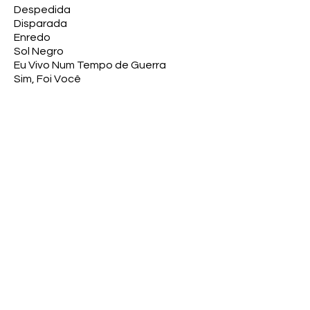
Despedida
Disparada
Enredo
Sol Negro
Eu Vivo Num Tempo de Guerra
Sim, Foi Você
Maria do Colégio da Bahia
Inaiá
Canto Aberto
Irene
Observações
Músicas compostas por: Gilberto Gil,
Tom Zé, Caetano Veloso, Edu Lobo,
Heraldo do Monte, Geraldo Vandré,
Théo de Barros, Piti e João Augusto.
Estilo MPB.
O LP está em bom estado de
conservação, a capa possui manchas
amareladas de umidade.
A capa contém fotos dos intérpretes.
Coleção