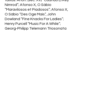
faixas: Anon. (sec. XV) “Cuando El Rey
Nimrod”; Afonso X, O Sábio
“Maravilosos et Piadosos”; Afonso X,
O Sábio “Des Oge Mais”, John
Dowland “Fine Knacks For Ladies”;
Henry Purcell “Music For A While”;
Georg-Philipp Telemann Triosonata
em Fá Maior; Johann Sebastian Bach
“Schaffe Konnen Sicher Weiden”;
John Bartlet “Whither Runeth, My
Sweethart”; François Couperin “Les
Baricadès Mistérieuses”; Anon (sec.
XVI) “Corten Espadas Afiladas”; Anon
(sec. XIV) “Mariam Matrem”; Jean
Hotteterre (sec. XVIII) “Les Noces
Champêtres”.
Observações
Pequeno texto sobre o grupo Quadro
Cervantes escrito por Roberto de
Regina; Arte da Capa e Contracapa
por Roberto Simões; LP e capa em
perfeito estado.