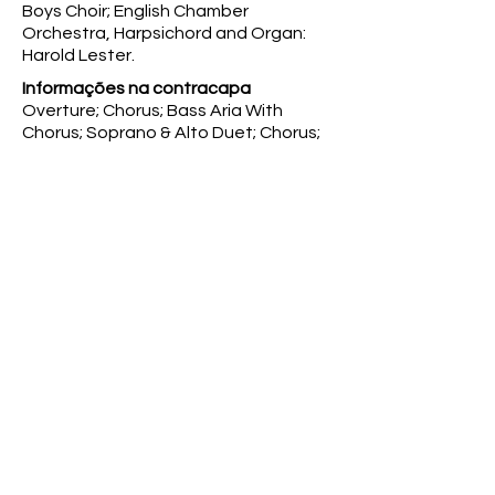
Boys Choir; English Chamber
Orchestra, Harpsichord and Organ:
Harold Lester.
Informações na contracapa
Overture; Chorus; Bass Aria With
Chorus; Soprano & Alto Duet; Chorus;
Soprano & Alto Duet With Chorus;
Bass Aria; Tenor Recitative and Aria
With Chorus; Soprano Aria; Alto Aria;
Soprano Aria; Chorus and March;
Soprano and Alto Duet; Bass Solo and
Chorus.
Observações
Leader, Kenneth Silito; 1st Cello,
Bernard Richards; 1st Flute, Richard
Adeney; 1st Oboe, Neil Black; 1st
Horn, Ian Harper; 1st Trumpet, Philip
Jones. Contracapa contendo Elogio
da Crítica; LP com capa e vinil em
perfeito estado.