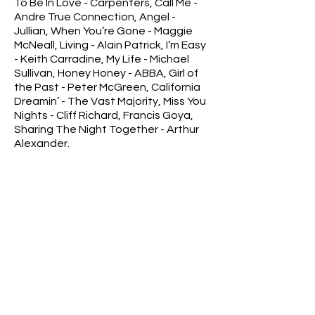
To Be In Love - Carpenters, Call Me -
Andre True Connection, Angel -
Jullian, When You’re Gone - Maggie
McNeall, Living - Alain Patrick, I’m Easy
- Keith Carradine, My Life - Michael
Sullivan, Honey Honey - ABBA, Girl of
the Past - Peter McGreen, California
Dreamin’ - The Vast Majority, Miss You
Nights - Cliff Richard, Francis Goya,
Sharing The Night Together - Arthur
Alexander.
Informações na capa
O Casarão - Trilha Sonora
Internacional
Informações na contracapa
Hands Of Time - Perry Como, Theme
From S.W.A.T - Music Corporation,
Forever Alone - Steve McLean, I Need
To Be In Love - Carpenters, Call Me -
Andre True Connection, Angel -
Jullian, When You’re Gone - Maggie