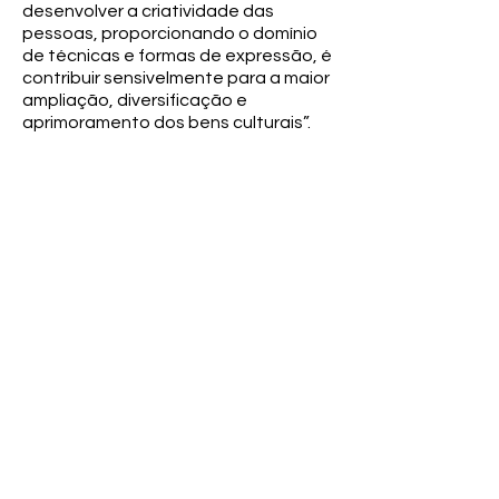
desenvolver a criatividade das
pessoas, proporcionando o domínio
de técnicas e formas de expressão, é
contribuir sensivelmente para a maior
ampliação, diversificação e
aprimoramento dos bens culturais”.
Informações na contracapa
Regente: Alberto Jaffé
Observações
Faixas: Tilman Susato - Ronda e
Saltarelo; J. S. Bach - Aria da Suite em
Ré Maior; Dvorak - Humoresque;
Guerra Peixe - Allegretto; Purcell -
Suite “The Virtuous Wife”; Schumann -
Coral em Sol Maior; Vivaldi - Concerto
Alla Rustica; Mozart - Ave Verum
Corpus; Russel Danburg - Spiritual For
Strings; Schubert - Marcha Militar.
Vinil em bom estado de conservação;
Capa com diversas avarias, rasgos e
desgastes causados pelo tempo.