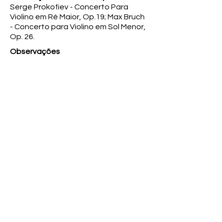
Serge Prokofiev - Concerto Para
Violino em Ré Maior, Op.19; Max Bruch
- Concerto para Violino em Sol Menor,
Op. 26.
Observações
Contracapa contém comentários de
Mosco Carner a respeito das obras
gravadas; Vinil com pequenos riscos;
Capa em bom estado contendo uma
pequena marcação a caneta.
Coleção
-
Anterior
Próximo