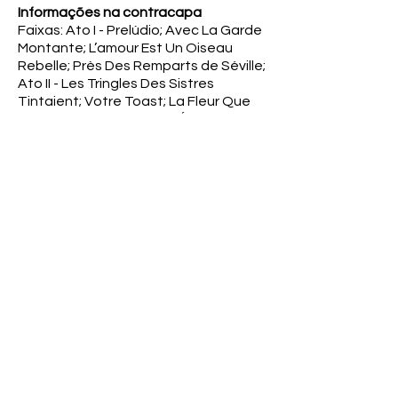
Informações na contracapa
Faixas: Ato I - Prelúdio; Avec La Garde
Montante; L’amour Est Un Oiseau
Rebelle; Près Des Remparts de Séville;
Ato II - Les Tringles Des Sistres
Tintaient; Votre Toast; La Fleur Que
Tu M’Avais Jetée; Ato III - Écoute,
Écoute, Compagnon; Mêlons!
Coupons!; Je Dis Que Rien Ne
M’Épouvante; Ato IV - Les Voici!; Ainsi,
Le Salut de Mon me.
Observações
Coleção: Grandes Óperas 21.
LP com encarte contendo textos
sobre o compositor Georges Bizet e
as composições gravadas, e O
Libreto da ópera. Vinil em boas
condições, capa e encarte com
amarelamentos causados pelo
tempo.
Coleção