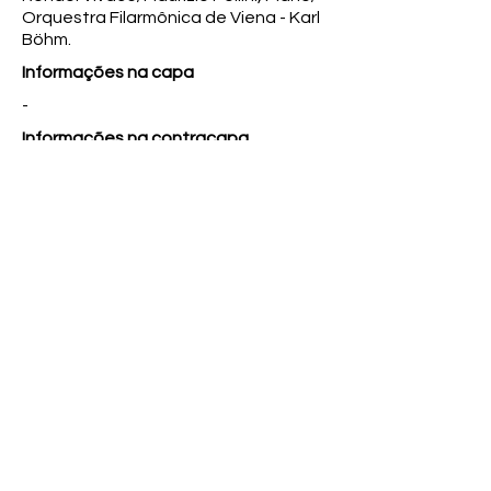
Orquestra Filarmônica de Viena - Karl
Böhm.
Informações na capa
-
Informações na contracapa
Concerto Para Piano e Orquestra n°4
em Sol Maior, Op.58; 1. Allegro
Moderato, 2. Andante Com Moto, 3.
Rondó: Vivace; Maurizio Pollini, Piano;
Orquestra Filarmônica de Viena - Karl
Böhm.
Observações
Vinil e Capa em perfeito estado de
conservação.
Coleção
-
Anterior