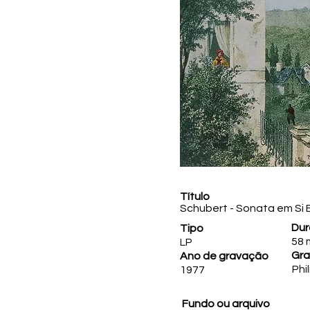
Título
Schubert - Sonata em Si 
Du
Tipo
58 
LP
Gra
Ano de gravação
Phi
1977
Fundo ou arquivo