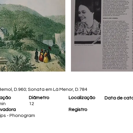
Bemol, D.960; Sonata em Lá Menor, D.784
ração
Diâmetro
Localização
Data de cat
min
12
vadora
Registro
lips - Phonogram