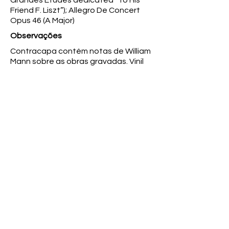
Grandes Etudes dedicated “To His
Friend F. Liszt”); Allegro De Concert
Opus 46 (A Major)
Observações
Contracapa contém notas de William
Mann sobre as obras gravadas. Vinil
em bom estado de conservação;
Capa oxidada (amarelamento) com
manchas e desgastes.
Coleção
-
Anterior
Próximo