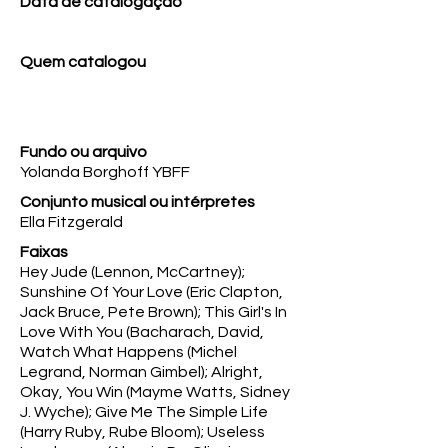
Data de catalogação
Quem catalogou
Fundo ou arquivo
Yolanda Borghoff YBFF
Conjunto musical ou intérpretes
Ella Fitzgerald
Faixas
Hey Jude (Lennon, McCartney);
Sunshine Of Your Love (Eric Clapton,
Jack Bruce, Pete Brown); This Girl's In
Love With You (Bacharach, David,
Watch What Happens (Michel
Legrand, Norman Gimbel); Alright,
Okay, You Win (Mayme Watts, Sidney
J. Wyche); Give Me The Simple Life
(Harry Ruby, Rube Bloom); Useless