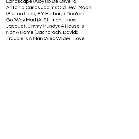
Landscape (Aloysio De Oliveira,
Antonio Carlos Jobim); Old Devil Moon
(Burton Lane, E.Y. Harburg); Don'cha
Go 'Way Mad (Al Stillman, Illinois
Jacquet, Jimmy Mundy); A House Is
Not A Home (Bacharach, David);
Trouble Is A Man (Alec Wilder); Love
You Madly (Duke Ellington)
Informações na capa
Ella Fitzgerald - A Primeira Dama do
Jazz
Informações na contracapa
Contém as seguintes informações:
nome da faixa, compositor da faixa,
músicos acompanhantes, gravadora,
ano da gravação e duração de cada
faixa.
Observações
Álbum com sujidades, desgastes e
amassados na capa, vinil em bom