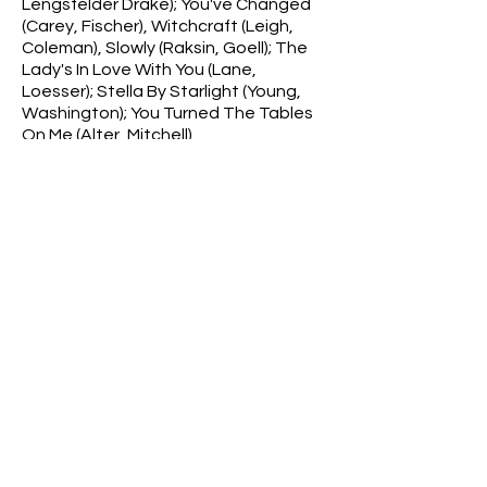
Lengsfelder Drake); You've Changed
(Carey, Fischer), Witchcraft (Leigh,
Coleman), Slowly (Raksin, Goell); The
Lady's In Love With You (Lane,
Loesser); Stella By Starlight (Young,
Washington); You Turned The Tables
On Me (Alter, Mitchell)
Informações na capa
Sarah Vaughan – A Emocionante Voz
Do Bebop
Informações na contracapa
Contém as seguintes informações:
nome da faixa, compositor da faixa,
músicos acompanhantes, gravadora,
ano da gravação e duração de cada
faixa.
Observações
Álbum com sujidades, desgastes e
amassados na capa, vinil em bom
estado de conservação