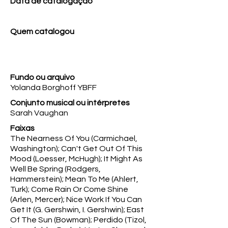
Data de catalogação
Quem catalogou
Fundo ou arquivo
Yolanda Borghoff YBFF
Conjunto musical ou intérpretes
Sarah Vaughan
Faixas
The Nearness Of You (Carmichael,
Washington); Can't Get Out Of This
Mood (Loesser, McHugh); It Might As
Well Be Spring (Rodgers,
Hammerstein); Mean To Me (Ahlert,
Turk); Come Rain Or Come Shine
(Arlen, Mercer); Nice Work If You Can
Get It (G. Gershwin, I. Gershwin); East
Of The Sun (Bowman); Perdido (Tizol,