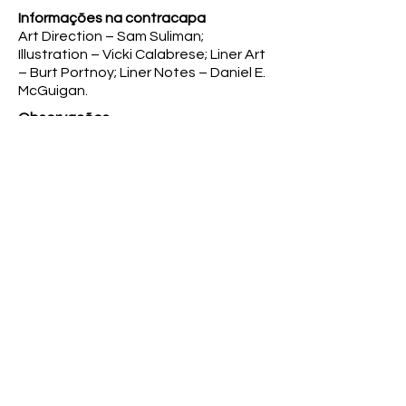
Informações na contracapa
Art Direction – Sam Suliman;
Illustration – Vicki Calabrese; Liner Art
– Burt Portnoy; Liner Notes – Daniel E.
McGuigan.
Observações
Capa e contracapa com desgaste e
marcas de umidade, vinil com
pequenos riscos.
Coleção
-
Anterior
Próximo