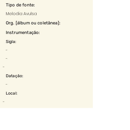
Tipo de fonte:
Melodia Avulsa
Org. [álbum ou coletânea]:
Instrumentação:
Sigla:
-
-
-
Datação:
-
Local:
-
Editora:
-
Descrição e observações: