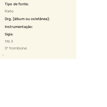
Tipo de fonte:
Parte
Org. [álbum ou coletânea]:
Instrumentação:
Sigla:
Trb 3
3º Trombone
-
Datação:
-
Local:
-
Editora:
-
Descrição e observações: