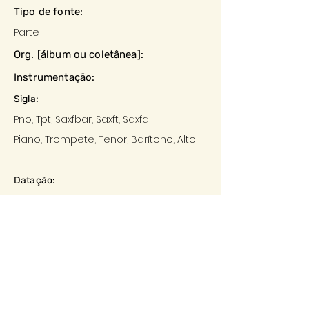
Tipo de fonte:
Parte
Org. [álbum ou coletânea]:
Instrumentação:
Sigla:
Pno, Tpt, Saxfbar, Saxft, Saxfa
Piano, Trompete, Tenor, Barítono, Alto
Datação:
-
Local:
-
Editora:
-
Descrição e observações: