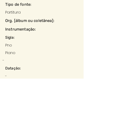
Tipo de fonte:
Partitura
Org. [álbum ou coletânea]:
Instrumentação:
Sigla:
Pno
Piano
-
Datação:
-
Local:
-
Editora:
Descrição e observações: