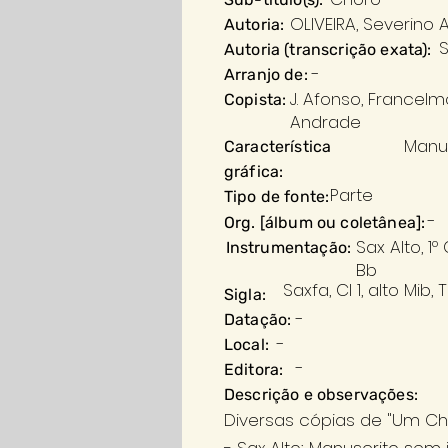
OLIVEIRA, Severino 
Autoria:
S
Autoria (transcrição exata):
-
Arranjo de:
J. Afonso, Francelm
Copista:
Andrade
Manu
Característica
gráfica:
Parte
Tipo de fonte:
-
Org. [álbum ou coletânea]:
Sax Alto, 1
Instrumentação:
Bb
Saxfa, Cl 1, alto Mib, 
Sigla:
-
Datação:
-
Local:
-
Editora:
Descrição e observações:
Diversas cópias de "Um Cho