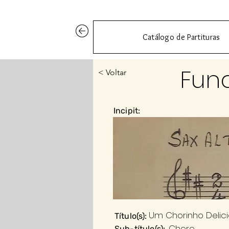
Catálogo de Partituras
Fun
< Voltar
Incipit:
Um Chorinho Delic
Título(s):
Choro
Sub-título(s):