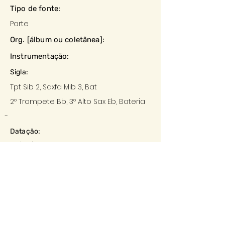
Tipo de fonte:
Parte
Org. [álbum ou coletânea]:
Instrumentação:
Sigla:
Tpt Sib 2, Saxfa Mib 3, Bat
2º Trompete Bb, 3º Alto Sax Eb, Bateria
-
Datação:
02/06/1955
Local:
-
Editora:
-
Descrição e observações: