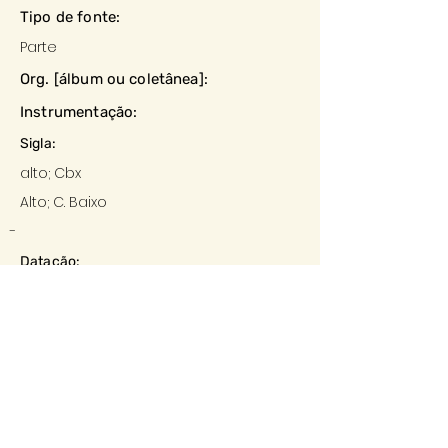
Tipo de fonte:
Parte
Org. [álbum ou coletânea]:
Instrumentação:
Sigla:
alto; Cbx
Alto; C. Baixo
-
Datação:
01/09/1957
Local:
-
Editora:
-
Descrição e observações: