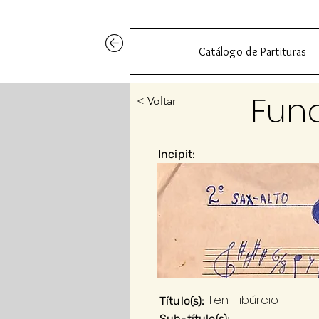
Catálogo de Partituras
Fun
< Voltar
Incipit:
Ten. Tibúrcio
Título(s):
-
Sub-título(s):