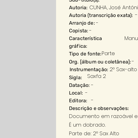
CUNHA, José Antôn
Autoria:
-
Autoria (transcrição exata):
-
Arranjo de:
-
Copista:
Manu
Característica
gráfica:
Parte
Tipo de fonte:
-
Org. [álbum ou coletânea]:
2º Sax-alto
Instrumentação:
Saxfa 2
Sigla:
-
Datação:
-
Local:
-
Editora:
Descrição e observações:
Documento em razoável es
É um dobrado.
Parte de: 2º Sax Alto