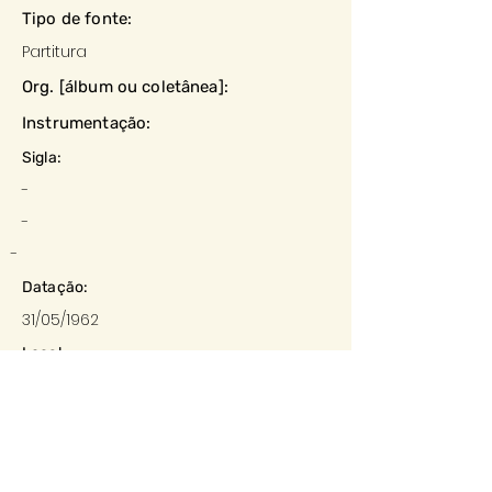
Tipo de fonte:
Partitura
Org. [álbum ou coletânea]:
Instrumentação:
Sigla:
-
-
-
Datação:
31/05/1962
Local:
Barbacena
Editora:
-
Descrição e observações: