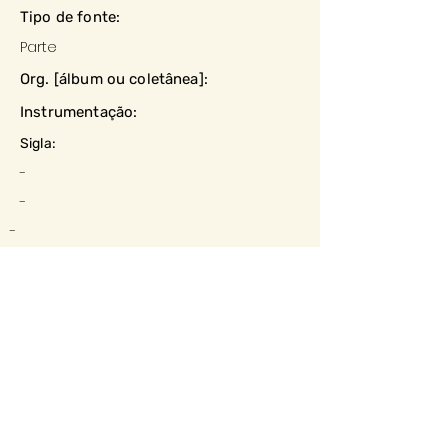
Tipo de fonte:
Parte
Org. [álbum ou coletânea]:
Instrumentação:
Sigla:
-
-
-
Datação:
-
Local:
-
Editora:
-
Descrição e observações: