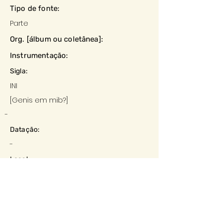
Tipo de fonte:
Parte
Org. [álbum ou coletânea]:
Instrumentação:
Sigla:
INI
[Genis em mib?]
-
Datação:
-
Local:
-
Editora:
-
Descrição e observações: