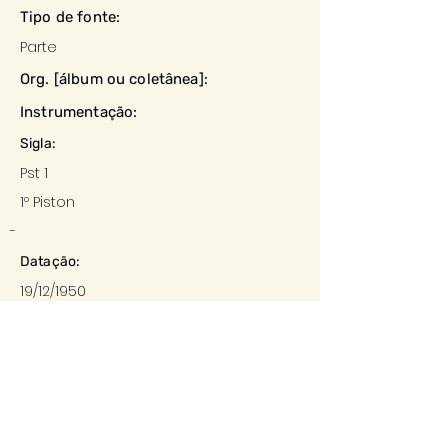
Tipo de fonte:
Parte
Org. [álbum ou coletânea]:
Instrumentação:
Sigla:
Pst 1
1º Piston
-
Datação:
19/12/1950
Local:
Barbacena
Editora:
-
Descrição e observações: