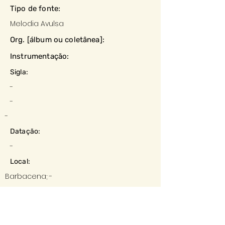
Tipo de fonte:
Melodia Avulsa
Org. [álbum ou coletânea]:
Instrumentação:
Sigla:
-
-
-
Datação:
-
Local:
Barbacena; -
Editora:
-
Descrição e observações: