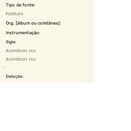
Tipo de fonte:
Partitura
Org. [álbum ou coletânea]:
Instrumentação:
Sigla:
Acordeon, voz.
Acordeon, voz.
-
Datação:
-
Local:
-
Editora:
-
Descrição e observações: