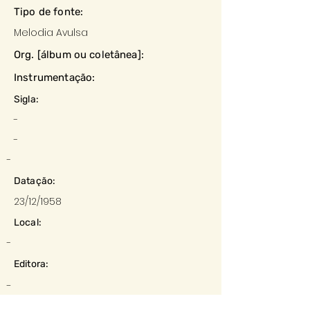
Tipo de fonte:
Melodia Avulsa
Org. [álbum ou coletânea]:
Instrumentação:
Sigla:
-
-
-
Datação:
23/12/1958
Local:
-
Editora:
-
Descrição e observações: