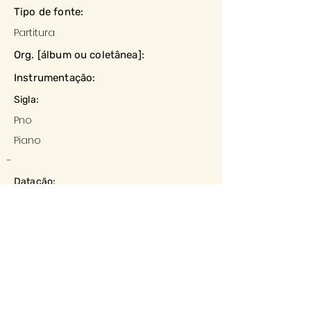
Tipo de fonte:
Partitura
Org. [álbum ou coletânea]:
Instrumentação:
Sigla:
Pno
Piano
-
Datação:
-
Local:
-
Editora:
-
Descrição e observações: