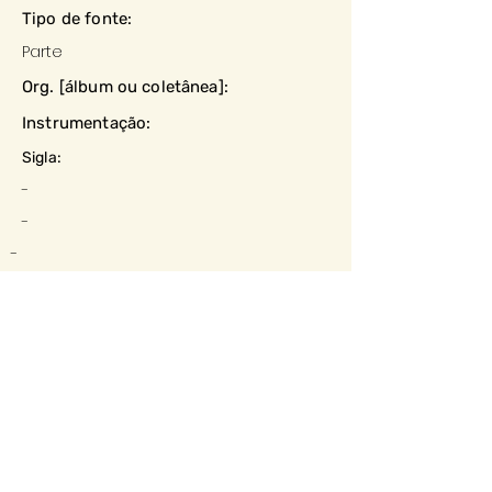
Tipo de fonte:
Parte
Org. [álbum ou coletânea]:
Instrumentação:
Sigla:
-
-
-
Datação:
-
Local:
-
Editora:
-
Descrição e observações: