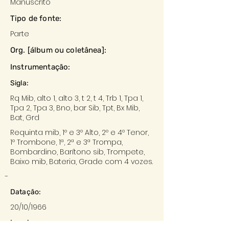
Manuscrito
Tipo de fonte:
Parte
Org. [álbum ou coletânea]:
Instrumentação:
Sigla:
Rq Mib, alto 1, alto 3, t 2, t 4, Trb 1, Tpa 1,
Tpa 2, Tpa 3, Bno, bar Sib, Tpt, Bx Mib,
Bat, Grd
Requinta mib, 1º e 3º Alto, 2º e 4º Tenor,
1º Trombone, 1ª, 2ª e 3ª Trompa,
Bombardino, Barítono sib, Trompete,
Baixo mib, Bateria, Grade com 4 vozes.
-
Datação:
20/10/1966
Local: