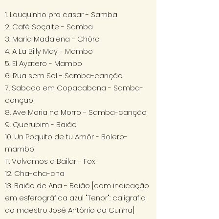
1. Louquinho pra casar - Samba
2. Café Soçaite - Samba
3. Maria Madalena - Chôro
4. A La Billy May - Mambo
5. El Ayatero - Mambo
6. Rua sem Sol - Samba-canção
7. Sabado em Copacabana - Samba-
canção
8. Ave Maria no Morro - Samba-canção
9. Querubim - Baião
10. Un Poquito de tu Amôr - Bolero-
mambo
11. Volvamos a Bailar - Fox
12. Cha-cha-cha
13. Baião de Ana - Baião [com indicação
em esferográfica azul "Tenor": caligrafia
do maestro José Antônio da Cunha]