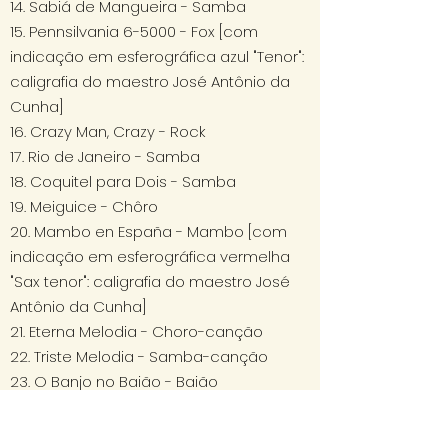
14. Sabiá de Mangueira - Samba
15. Pennsilvania 6-5000 - Fox [com
indicação em esferográfica azul "Tenor":
caligrafia do maestro José Antônio da
Cunha]
16. Crazy Man, Crazy - Rock
17. Rio de Janeiro - Samba
18. Coquitel para Dois - Samba
19. Meiguice - Chôro
20. Mambo en España - Mambo [com
indicação em esferográfica vermelha
"Sax tenor": caligrafia do maestro José
Antônio da Cunha]
21. Eterna Melodia - Choro-canção
22. Triste Melodia - Samba-canção
23. O Banjo no Baião - Baião
24. Bailinho Portugues - Baião
25. Minha Prece - Samba [com